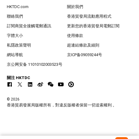
HKTDC.com
關於我們
聯絡我們
香港貿發局流動應用程式
訂閱商貿全接觸電郵通訊
更新您的香港貿發局電郵訂閱
字體大小
使用條款
私隱政策聲明
超連結條款及細則
網站導航
京ICP备09059244号
京公网安备 11010102003523号
關注 HKTDC
© 2026
香港貿易發展局版權所有，對違反版權者保留一切追索權利 。