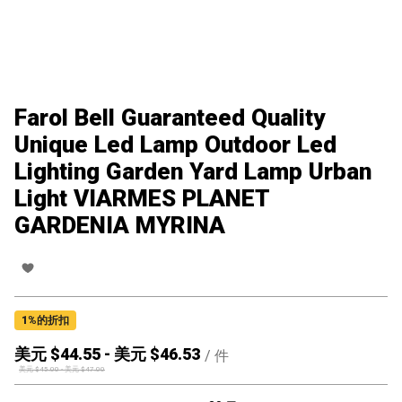
Farol Bell Guaranteed Quality
Unique Led Lamp Outdoor Led
Lighting Garden Yard Lamp Urban
Light VIARMES PLANET
GARDENIA MYRINA
1
%的折扣
美元 $
44.55
-
美元 $
46.53
/
件
美元 $
45.00
-
美元 $
47.00