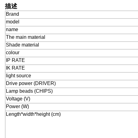
描述
Brand
model
name
The main material
Shade material
colour
IP RATE
IK RATE
light source
Drive power (DRIVER)
Lamp beads (CHIPS)
Voltage (V)
Power (W)
Length*width*height (cm)