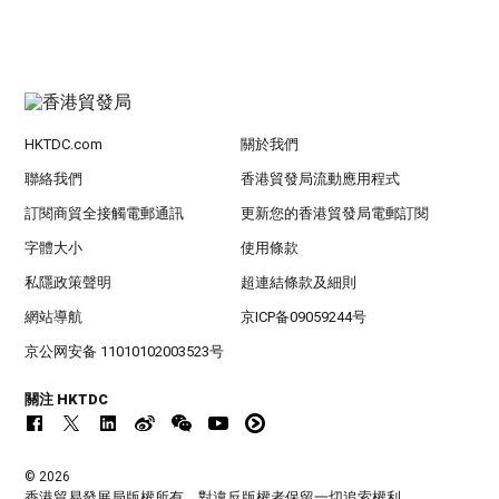
HKTDC.com
關於我們
聯絡我們
香港貿發局流動應用程式
訂閱商貿全接觸電郵通訊
更新您的香港貿發局電郵訂閱
字體大小
使用條款
私隱政策聲明
超連結條款及細則
網站導航
京ICP备09059244号
京公网安备 11010102003523号
關注 HKTDC
© 2026
香港貿易發展局版權所有，對違反版權者保留一切追索權利 。