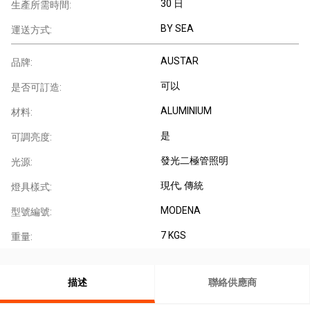
30 日
生產所需時間:
BY SEA
運送方式:
AUSTAR
品牌:
可以
是否可訂造:
ALUMINIUM
材料:
是
可調亮度:
發光二極管照明
光源:
現代
, 傳統
燈具樣式:
MODENA
型號編號:
7 KGS
重量:
描述
聯絡供應商