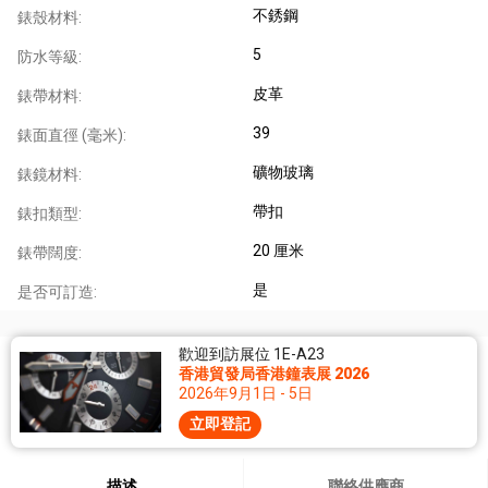
不銹鋼
錶殼材料:
5
防水等級:
皮革
錶帶材料:
39
錶面直徑 (毫米):
礦物玻璃
錶鏡材料:
帶扣
錶扣類型:
20 厘米
錶帶闊度:
是
是否可訂造:
歡迎到訪展位 1E-A23
香港貿發局香港鐘表展 2026
2026年9月1日 - 5日
立即登記
描述
聯絡供應商