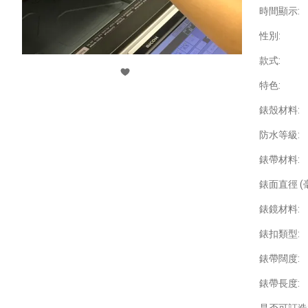
時間顯示:
性別:
款式:
特色:
錶殼材料:
防水等級:
錶帶材料:
錶面直徑 (毫
錶鏡材料:
錶扣類型:
錶帶闊度:
錶帶長度: