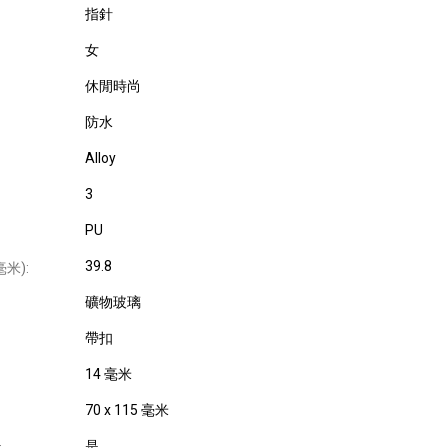
指針
女
休閒時尚
防水
Alloy
3
PU
39.8
米):
礦物玻璃
帶扣
14 毫米
70 x 115 毫米
是