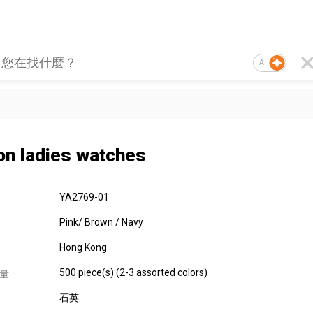
AI
on ladies watches
YA2769-01
Pink/ Brown / Navy
Hong Kong
500 piece(s) (2-3 assorted colors)
量:
石英