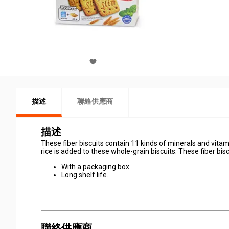
描述
聯絡供應商
描述
These fiber biscuits contain 11 kinds of minerals and vita
rice is added to these whole-grain biscuits. These fiber bis
With a packaging box.
Long shelf life.
聯絡供應商