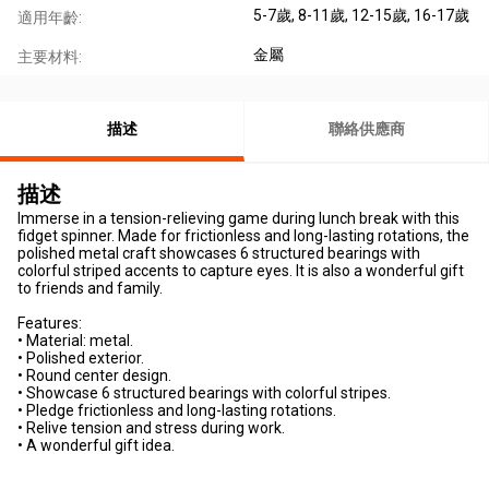
5-7歲
, 8-11歲
, 12-15歲
, 16-17歲
適用年齡:
金屬
主要材料:
描述
聯絡供應商
描述
Immerse in a tension-relieving game during lunch break with this
fidget spinner. Made for frictionless and long-lasting rotations, the
polished metal craft showcases 6 structured bearings with
colorful striped accents to capture eyes. It is also a wonderful gift
to friends and family.
Features:
• Material: metal.
• Polished exterior.
• Round center design.
• Showcase 6 structured bearings with colorful stripes.
• Pledge frictionless and long-lasting rotations.
• Relive tension and stress during work.
• A wonderful gift idea.