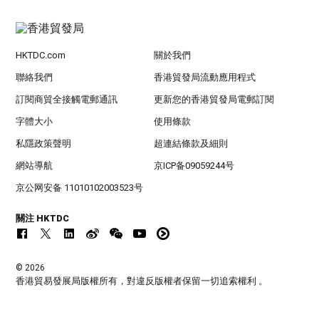
HKTDC.com
關於我們
聯絡我們
香港貿發局流動應用程式
訂閱商貿全接觸電郵通訊
更新您的香港貿發局電郵訂閱
字體大小
使用條款
私隱政策聲明
超連結條款及細則
網站導航
京ICP备09059244号
京公网安备 11010102003523号
關注 HKTDC
© 2026
香港貿易發展局版權所有，對違反版權者保留一切追索權利 。