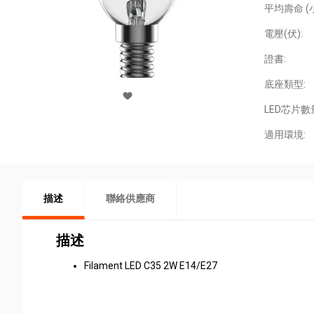
平均壽命 (小
電壓(伏):
證書:
底座類型:
LED芯片數
適用環境:
描述
聯絡供應商
描述
Filament LED C35 2W E14/E27