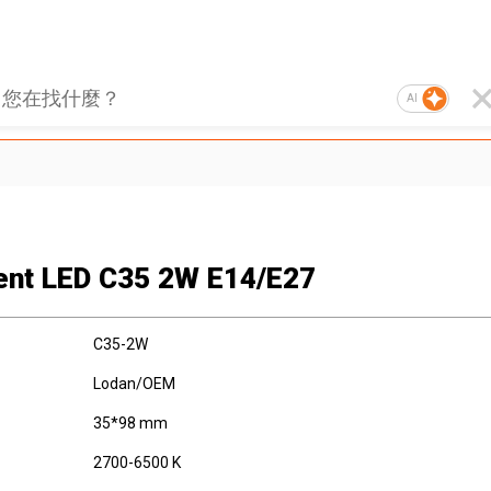
AI
ent LED C35 2W E14/E27
C35-2W
Lodan/OEM
35*98 mm
2700-6500 K