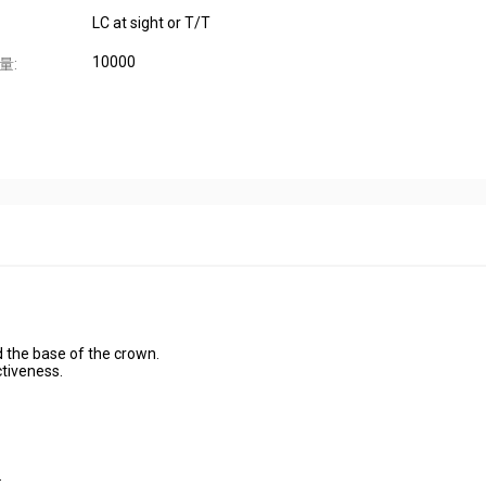
LC at sight or T/T
10000
量:
 the base of the crown.
ctiveness.
.