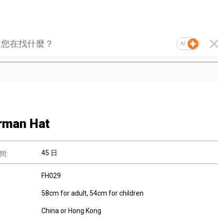
AI
rman Hat
45 日
間:
FH029
58cm for adult, 54cm for children
China or Hong Kong