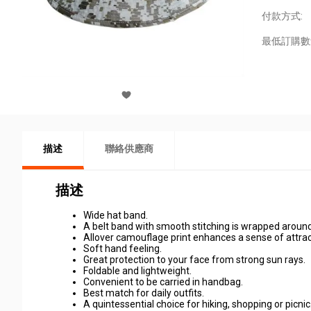
付款方式:
最低訂購數
描述
聯絡供應商
描述
Wide hat band.
A belt band with smooth stitching is wrapped around
Allover camouflage print enhances a sense of attra
Soft hand feeling.
Great protection to your face from strong sun rays.
Foldable and lightweight.
Convenient to be carried in handbag.
Best match for daily outfits.
A quintessential choice for hiking, shopping or picnic