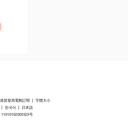
香港貿發局電郵訂閱
字體大小
한국어
日本語
1010102003523号