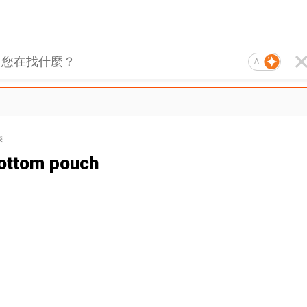
AI
袋
bottom pouch