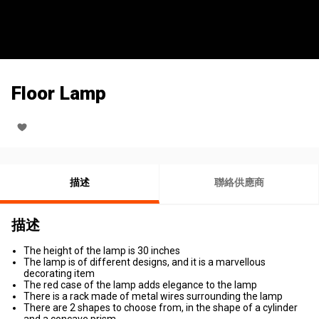
Floor Lamp
描述
聯絡供應商
描述
The height of the lamp is 30 inches
The lamp is of different designs, and it is a marvellous
decorating item
The red case of the lamp adds elegance to the lamp
There is a rack made of metal wires surrounding the lamp
There are 2 shapes to choose from, in the shape of a cylinder