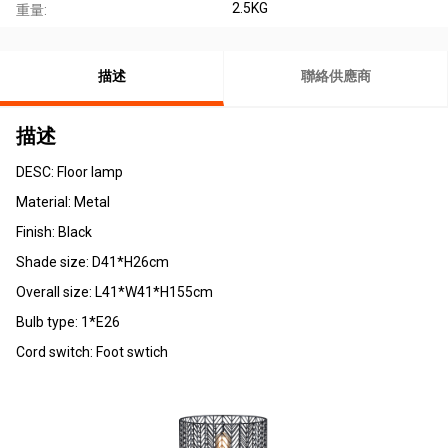
2.5KG
重量:
描述
聯絡供應商
描述
DESC: Floor lamp
Material: Metal
Finish: Black
Shade size: D41*H26cm
Overall size: L41*W41*H155cm
Bulb type: 1*E26
Cord switch: Foot swtich