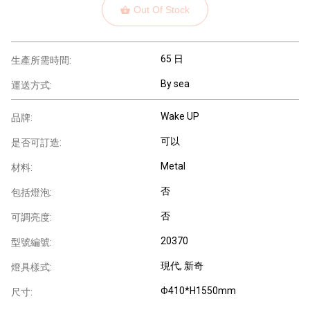
Out Of Stock
65 日
生產所需時間:
By sea
運送方式:
Wake UP
品牌:
可以
是否可訂造:
Metal
材料:
否
包括燈泡:
否
可調亮度:
20370
型號編號:
現代
, 新奇
燈具樣式:
Φ410*H1550mm
尺寸: