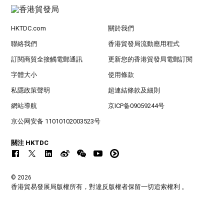
HKTDC.com
關於我們
聯絡我們
香港貿發局流動應用程式
訂閱商貿全接觸電郵通訊
更新您的香港貿發局電郵訂閱
字體大小
使用條款
私隱政策聲明
超連結條款及細則
網站導航
京ICP备09059244号
京公网安备 11010102003523号
關注 HKTDC
© 2026
香港貿易發展局版權所有，對違反版權者保留一切追索權利 。