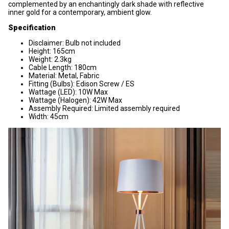
complemented by an enchantingly dark shade with reflective
inner gold for a contemporary, ambient glow.
Specification
Disclaimer: Bulb not included
Height: 165cm
Weight: 2.3kg
Cable Length: 180cm
Material: Metal, Fabric
Fitting (Bulbs): Edison Screw / ES
Wattage (LED): 10W Max
Wattage (Halogen): 42W Max
Assembly Required: Limited assembly required
Width: 45cm