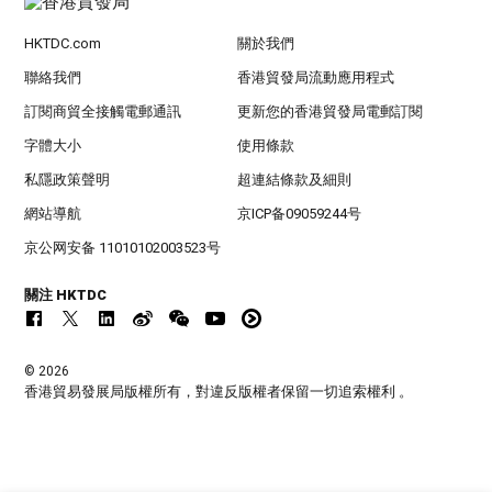
HKTDC.com
關於我們
聯絡我們
香港貿發局流動應用程式
訂閱商貿全接觸電郵通訊
更新您的香港貿發局電郵訂閱
字體大小
使用條款
私隱政策聲明
超連結條款及細則
網站導航
京ICP备09059244号
京公网安备 11010102003523号
關注 HKTDC
© 2026
香港貿易發展局版權所有，對違反版權者保留一切追索權利 。