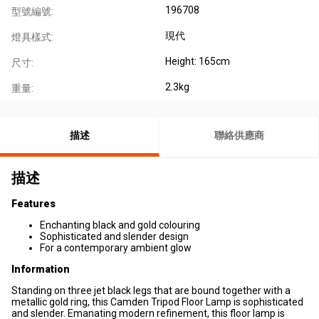
196708
型號編號:
現代
燈具樣式:
Height: 165cm
尺寸:
2.3kg
重量:
描述
聯絡供應商
描述
Features
Enchanting black and gold colouring
Sophisticated and slender design
For a contemporary ambient glow
Information
Standing on three jet black legs that are bound together with a
metallic gold ring, this Camden Tripod Floor Lamp is sophisticated
and slender. Emanating modern refinement, this floor lamp is