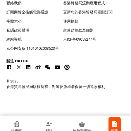
聯絡我們
香港貿發局流動應用程式
訂閱商貿全接觸電郵通訊
更新您的香港貿發局電郵訂閱
字體大小
使用條款
私隱政策聲明
超連結條款及細則
網站導航
京ICP备09059244号
京公网安备 11010102003523号
關注 HKTDC
© 2026
香港貿易發展局版權所有，對違反版權者保留一切追索權利 。
香港貿發局參展商
供應商
關注
比較和查詢
查詢