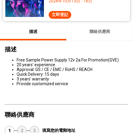
2026年10月13日 - 16日
立即登記
描述
聯絡供應商
描述
Free Sample Power Supply 12v 2a For Promotion(GVE)
20 years' experience
Approval: GS / CE / EMC / RoHS / REACH
Quick Delivery: 15 days
3 years' warranty
Provide customized service
聯絡供應商
填寫您的電郵地址
1
2
3