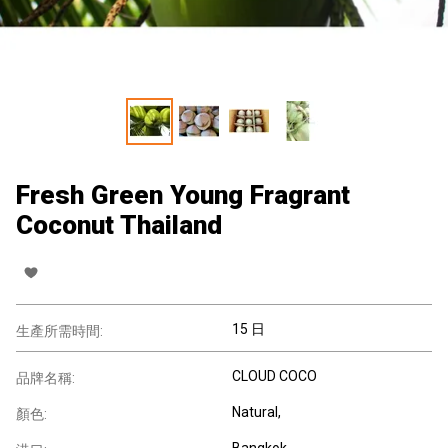
Fresh Green Young Fragrant
Coconut Thailand
15 日
生產所需時間:
CLOUD COCO
品牌名稱:
Natural,
顏色:
Bangkok