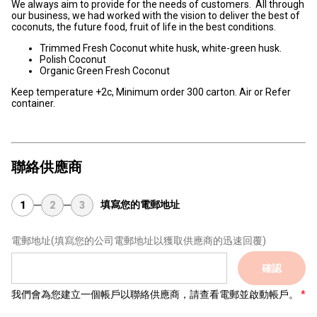
We always aim to provide for the needs of customers. All through
our business, we had worked with the vision to deliver the best of
coconuts, the future food, fruit of life in the best conditions.
Trimmed Fresh Coconut white husk, white-green husk.
Polish Coconut
Organic Green Fresh Coconut
Keep temperature +2c, Minimum order 300 carton. Air or Refer
container.
聯絡供應商
填寫您的電郵地址
1
2
3
電郵地址
(填寫您的公司電郵地址以獲取供應商的迅速回覆)
確認
我們會為您建立一個帳戶以聯絡供應商，請查看電郵並啟動帳戶。