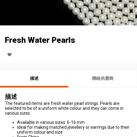
Fresh Water Pearls
描述
聯絡供應商
描述
The featured items are fresh water pearl strings. Pearls are
selected to be of a uniform white colour and they can come in
various sizes.
Available in various sizes: 6-16 mm
Ideal for making matched jewellery or earrings due to their
uniform colour and size