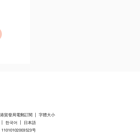
香港貿發局電郵訂閱
字體大小
한국어
日本語
1010102003523号