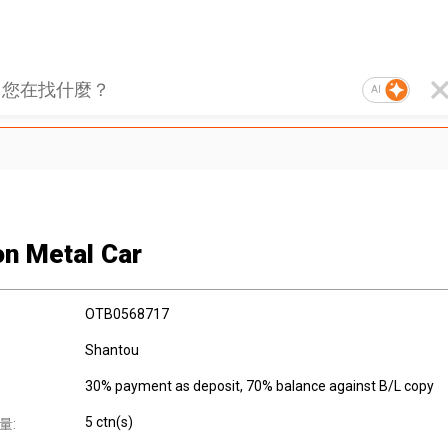
AI
on Metal Car
OTB0568717
Shantou
30% payment as deposit, 70% balance against B/L copy
5 ctn(s)
量: