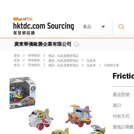
產品
廣東華僑歐勝企業有限公司
首頁
所有類別
禮品，玩具及體育用品
首頁
所有類別
禮品，玩具及體育用品
玩具車
首頁
所有類別
禮品，玩具及體育用品
玩具車
汽車與卡車
Fricti
產品型號:
港口:
付款方式:
最低訂購數