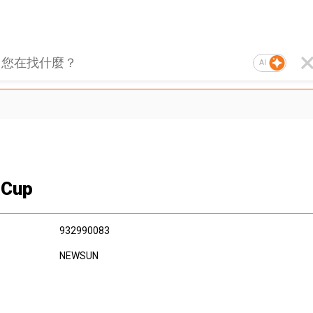
AI
 Cup
932990083
NEWSUN