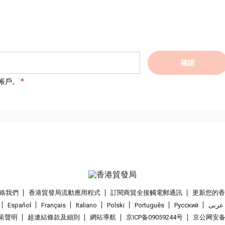
確認
帳戶。
絡我們
香港貿發局流動應用程式
訂閱商貿全接觸電郵通訊
更新您的
Español
Français
Italiano
Polski
Português
Pусский
عربى
策聲明
超連結條款及細則
網站導航
京ICP备09059244号
京公网安备 1