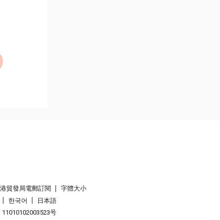
香港貿發局電郵訂閱
字體大小
한국어
日本語
1010102003523号