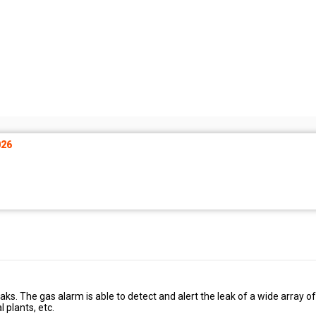
26
eaks. The gas alarm is able to detect and alert the leak of a wide array o
l plants, etc.