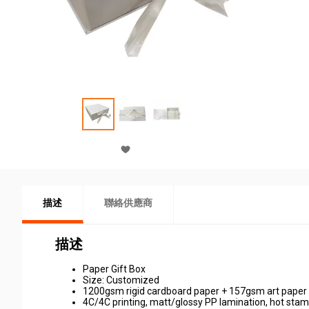
描述
聯絡供應商
描述
Paper Gift Box
Size: Customized
1200gsm rigid cardboard paper + 157gsm art paper
4C/4C printing, matt/glossy PP lamination, hot sta