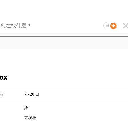
AI
Box
7 - 20 日
間:
紙
可折疊