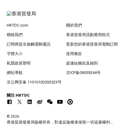
HKTDC.com
關於我們
聯絡我們
香港貿發局流動應用程式
訂閱商貿全接觸電郵通訊
更新您的香港貿發局電郵訂閱
字體大小
使用條款
私隱政策聲明
超連結條款及細則
網站導航
京ICP备09059244号
京公网安备 11010102003523号
關注 HKTDC
© 2026
香港貿易發展局版權所有，對違反版權者保留一切追索權利 。