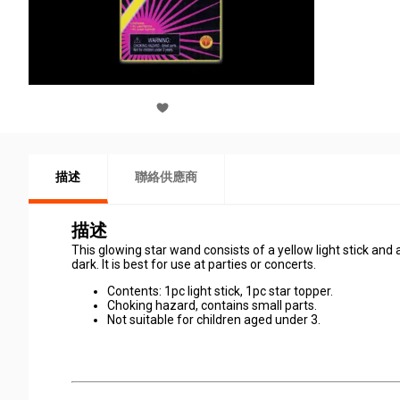
描述
聯絡供應商
描述
This glowing star wand consists of a yellow light stick and 
dark. It is best for use at parties or concerts.
Contents: 1pc light stick, 1pc star topper.
Choking hazard, contains small parts.
Not suitable for children aged under 3.