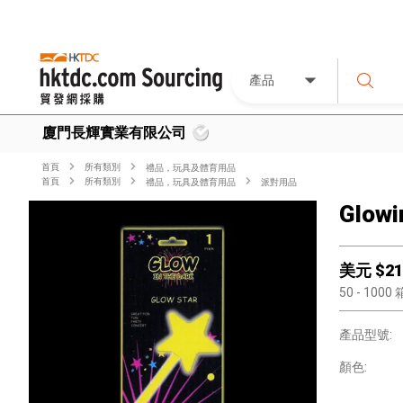
產品
廈門長輝實業有限公司
首頁
所有類別
禮品，玩具及體育用品
首頁
所有類別
禮品，玩具及體育用品
派對用品
Glowi
美元 $
21
50
- 1000
產品型號:
顏色: