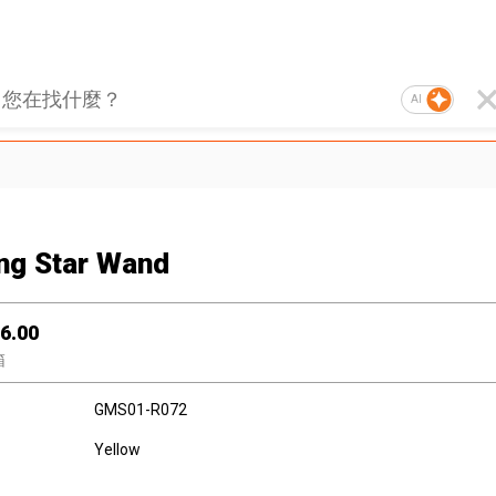
AI
ng Star Wand
6.00
箱
GMS01-R072
Yellow