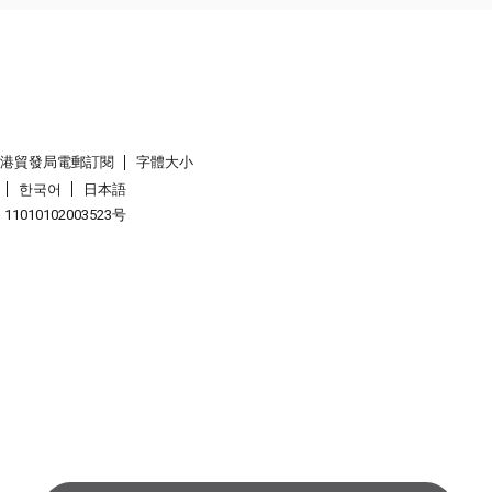
香港貿發局電郵訂閱
字體大小
한국어
日本語
1010102003523号