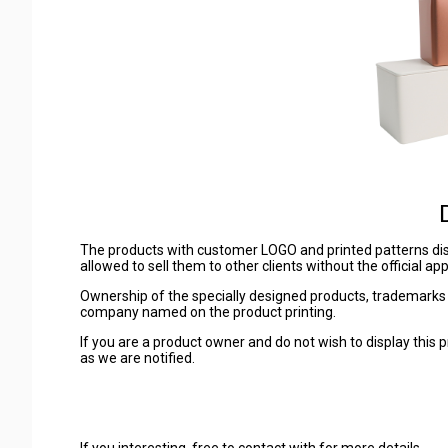
The products with customer LOGO and printed patterns dis
allowed to sell them to other clients without the official a
Ownership of the specially designed products, trademarks 
company named on the product printing.
If you are a product owner and do not wish to display this p
as we are notified.
If you interesting, free to contact with for more details