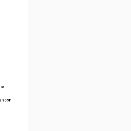
the
as soon