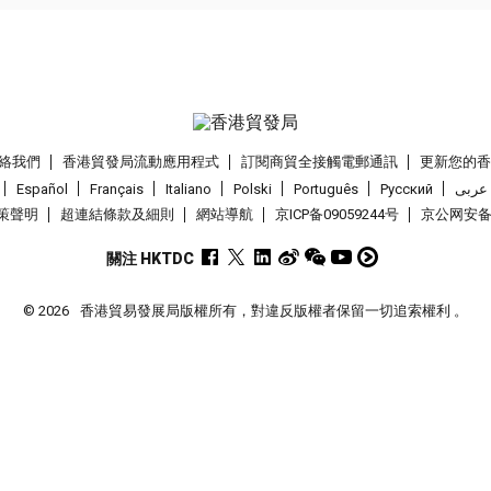
絡我們
香港貿發局流動應用程式
訂閱商貿全接觸電郵通訊
更新您的
Español
Français
Italiano
Polski
Português
Pусский
عربى
策聲明
超連結條款及細則
網站導航
京ICP备09059244号
京公网安备 1
關注 HKTDC
© 2026
香港貿易發展局版權所有，對違反版權者保留一切追索權利 。