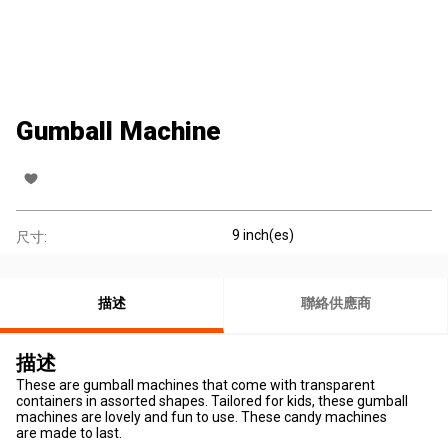
Gumball Machine
9 inch(es)
尺寸:
描述
聯絡供應商
描述
These are gumball machines that come with transparent
containers in assorted shapes. Tailored for kids, these gumball
machines are lovely and fun to use. These candy machines
are made to last.