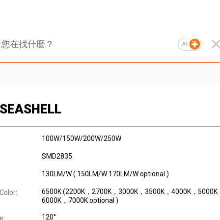
AI
 SEASHELL
100W/150W/200W/250W
SMD2835
130LM/W ( 150LM/W 170LM/W optional )
6500K (2200K，2700K，3000K，3500K，4000K，5000
Color:
6000K，7000K optional )
120°
e: