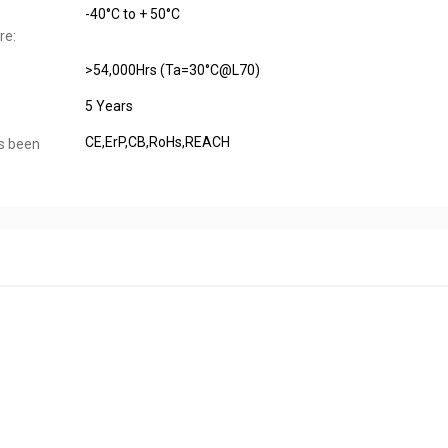
-40°C to + 50°C
re:
>54,000Hrs (Ta=30°C@L70)
5 Years
CE,ErP,CB,RoHs,REACH
s been