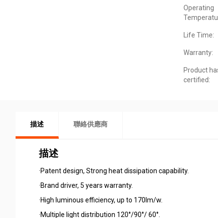
Operating
Temperatu
Life Time:
Warranty:
Product ha
certified:
描述
聯絡供應商
描述
·Patent design, Strong heat dissipation capability.
·Brand driver, 5 years warranty.
·High luminous efficiency, up to 170lm/w.
·Multiple light distribution 120°/90°/ 60°.