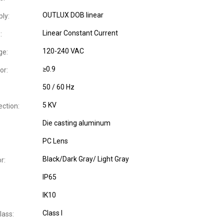
OUTLUX DOB linear
ly:
Linear Constant Current
:
120-240 VAC
ge:
≥0.9
or:
50 / 60 Hz
5 KV
ection:
Die casting aluminum
PC Lens
Black/Dark Gray/ Light Gray
r:
IP65
IK10
Class I
lass: