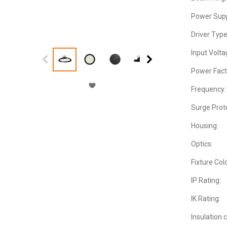
Power Supp
Driver Type
Input Volta
Power Fact
Frequency:
Surge Prot
Housing:
Optics:
Fixture Colo
IP Rating:
IK Rating:
Insulation c