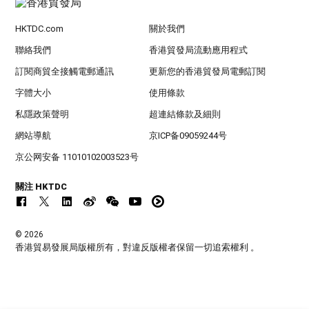
HKTDC.com
關於我們
聯絡我們
香港貿發局流動應用程式
訂閱商貿全接觸電郵通訊
更新您的香港貿發局電郵訂閱
字體大小
使用條款
私隱政策聲明
超連結條款及細則
網站導航
京ICP备09059244号
京公网安备 11010102003523号
關注 HKTDC
© 2026
香港貿易發展局版權所有，對違反版權者保留一切追索權利 。