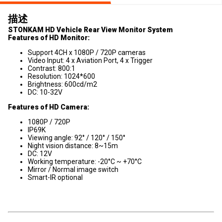
描述
STONKAM HD Vehicle Rear View Monitor System
Features of HD Monitor:
Support 4CH x 1080P / 720P cameras
Video Input: 4 x Aviation Port, 4 x Trigger
Contrast: 800:1
Resolution: 1024*600
Brightness: 600cd/m2
DC: 10-32V
Features of HD Camera:
1080P / 720P
IP69K
Viewing angle: 92° / 120° / 150°
Night vision distance: 8~15m
DC: 12V
Working temperature: -20°C ~ +70°C
Mirror / Normal image switch
Smart-IR optional