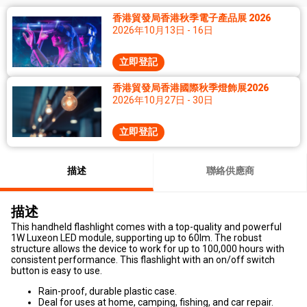
香港貿發局香港秋季電子產品展 2026
2026年10月13日 - 16日
立即登記
香港貿發局香港國際秋季燈飾展2026
2026年10月27日 - 30日
立即登記
描述
聯絡供應商
描述
This handheld flashlight comes with a top-quality and powerful
1W Luxeon LED module, supporting up to 60lm. The robust
structure allows the device to work for up to 100,000 hours with
consistent performance. This flashlight with an on/off switch
button is easy to use.
Rain-proof, durable plastic case.
Deal for uses at home, camping, fishing, and car repair.