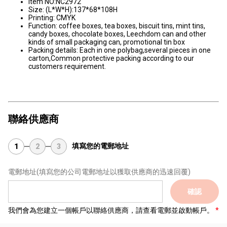
Item NO:NC2972
Size: (L*W*H):137*68*108H
Printing: CMYK
Function: coffee boxes, tea boxes, biscuit tins, mint tins,
candy boxes, chocolate boxes, Leechdom can and other
kinds of small packaging can, promotional tin box
Packing details: Each in one polybag,several pieces in one
carton,Common protective packing according to our
customers requirement.
聯絡供應商
填寫您的電郵地址
1
2
3
電郵地址
(填寫您的公司電郵地址以獲取供應商的迅速回覆)
確認
我們會為您建立一個帳戶以聯絡供應商，請查看電郵並啟動帳戶。