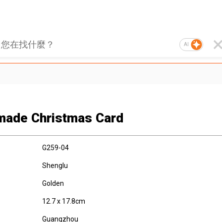
AI
ade Christmas Card
G259-04
Shenglu
Golden
12.7 x 17.8cm
Guangzhou