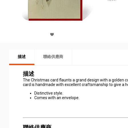
描述
聯絡供應商
描述
The Christmas card flaunts a grand design with a golden c
card is handmade with excellent craftsmanship to give a h
Distinctive style.
Comes with an envelope.
聯絡供應商