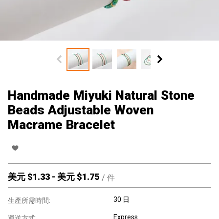
Handmade Miyuki Natural Stone
Beads Adjustable Woven
Macrame Bracelet
美元 $
1.33
-
美元 $
1.75
/
件
30 日
生產所需時間:
Express
運送方式: