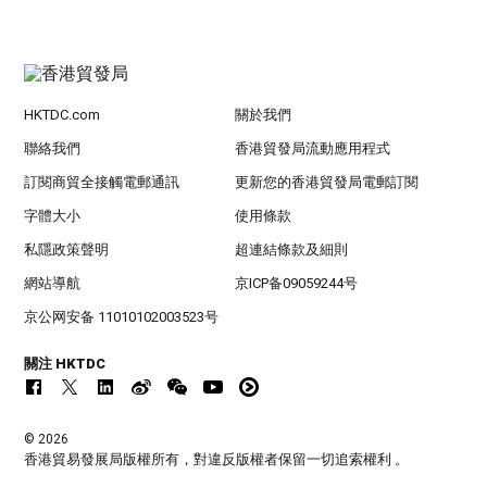
HKTDC.com
關於我們
聯絡我們
香港貿發局流動應用程式
訂閱商貿全接觸電郵通訊
更新您的香港貿發局電郵訂閱
字體大小
使用條款
私隱政策聲明
超連結條款及細則
網站導航
京ICP备09059244号
京公网安备 11010102003523号
關注 HKTDC
© 2026
香港貿易發展局版權所有，對違反版權者保留一切追索權利 。