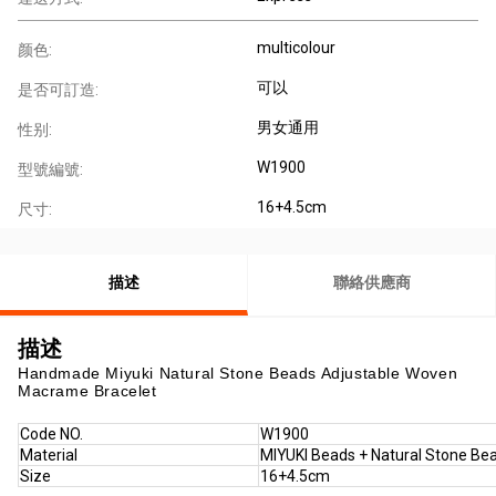
multicolour
颜色:
可以
是否可訂造:
男女通用
性别:
W1900
型號編號:
16+4.5cm
尺寸:
描述
聯絡供應商
描述
Handmade Miyuki Natural Stone Beads Adjustable Woven
Macrame Bracelet
Code NO.
W1900
Material
MIYUKI Beads + Natural Stone Be
Size
16+4.5cm