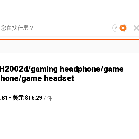
AI
 H2002d/gaming headphone/game
hone/game headset
.81
-
美元 $
16.29
/
件