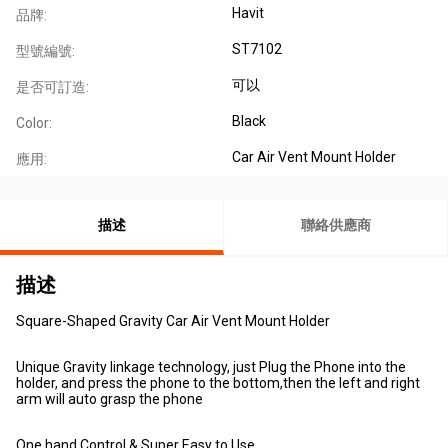
Havit
品牌:
ST7102
型號編號:
可以
是否可訂造:
Black
Color:
Car Air Vent Mount Holder
應用:
描述
聯絡供應商
描述
Square-Shaped Gravity Car Air Vent Mount Holder
Unique Gravity linkage technology, just Plug the Phone into the
holder, and press the phone to the bottom,then the left and right
arm will auto grasp the phone
One hand Control & Super Easy to Use