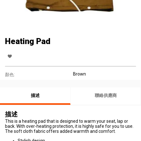
Heating Pad
Brown
顏色:
描述
聯絡供應商
描述
This is a heating pad that is designed to warm your seat, lap or
back. With over-heating protection, it is highly safe for you to use.
The soft cloth fabric offers added warmth and comfort.
Stylish design.