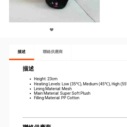
描述
聯絡供應商
描述
Height: 23cm
Heating Levels: Low (35℃), Medium (45℃), High (5
Lining Material: Mesh
Main Material: Super Soft Plush
Filling Material: PP Cotton