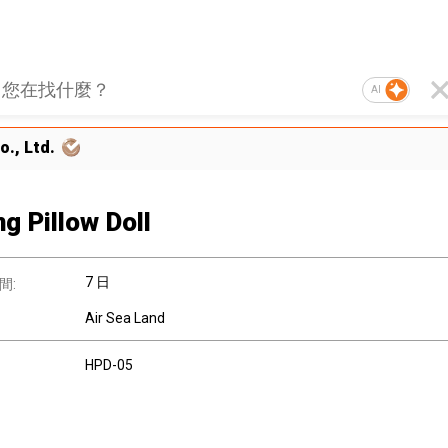
AI
., Ltd.
g Pillow Doll
7 日
間:
Air Sea Land
HPD-05