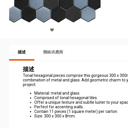
描述
聯絡供應商
描述
Tonal hexagonal pieces comprise this gorgeous 300 x 300mm 
combination of metal and glass. Add geometric charm to you
project.
Material: metal and glass.
Comprised of tonal hexagonal tiles.
Offer a unique texture and subtle luster to your spac
Perfect for accenting walls.
Contain 11 pieces (1 square meter) per carton.
Size: 300 x 300 x 8mm.