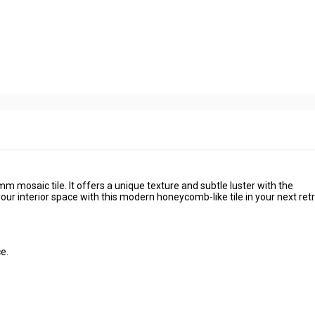
mosaic tile. It offers a unique texture and subtle luster with the
r interior space with this modern honeycomb-like tile in your next retr
e.