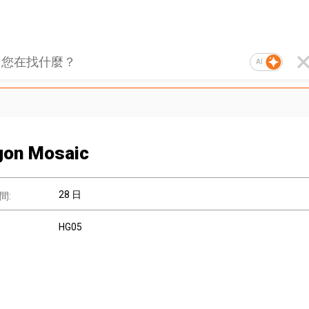
AI
gon Mosaic
28 日
間:
HG05