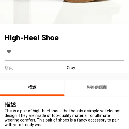
High-Heel Shoe
Gray
顏色:
描述
聯絡供應商
描述
This is a pair of high-heel shoes that boasts a simple yet elegant
design. They are made of top-quality material for ultimate
wearing comfort. This pair of shoes is a fancy accessory to pair
with your trendy wear.