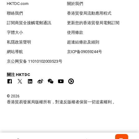
HKTDC.com
關於我們
聯絡我們
香港貿發局流動應用程式
訂閱商貿全接觸電郵通訊
更新您的香港貿發局電郵訂閱
字體大小
使用條款
私隱政策聲明
超連結條款及細則
網站導航
京ICP备09059244号
京公网安备 11010102003523号
關注 HKTDC
© 2026
香港貿易發展局版權所有，對違反版權者保留一切追索權利 。