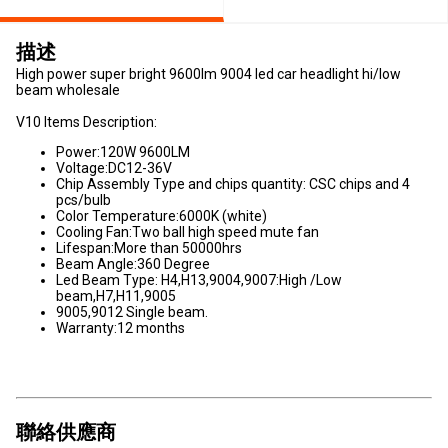
描述
High power super bright 9600lm 9004 led car headlight hi/low
beam wholesale
V10 Items Description:
Power:120W 9600LM
Voltage:DC12-36V
Chip Assembly Type and chips quantity: CSC chips and 4
pcs/bulb
Color Temperature:6000K (white)
Cooling Fan:Two ball high speed mute fan
Lifespan:More than 50000hrs
Beam Angle:360 Degree
Led Beam Type: H4,H13,9004,9007:High /Low
beam,H7,H11,9005
9005,9012 Single beam.
Warranty:12 months
聯絡供應商