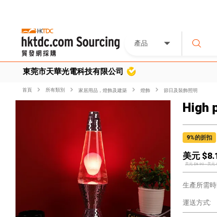
產品
東莞市天華光電科技有限公司
首頁
所有類別
家居用品，燈飾及建築
燈飾
節日及裝飾照明
High 
9
%的折扣
美元 $
8.
美元 $
8.90
-
美元 
生產所需時
運送方式: