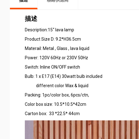
描述
聯絡供應商
描述
Description:15“ lava lamp
Product Size D: 9.2*H36.5cm
Materail: Metal , Glass , lava liquid
Power: 120V 60Hz or 230V 50Hz
Switch: Inline ON/OFF switch
Bulb: 1 x E17 (E14) 30watt bulb included
different color Wax & liquid
Packing: 1pc/color box, 6pcs/ctn,
Color box size: 10.5*10.5*42cm
Carton box: 33 *22.5* 44cm