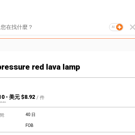
AI
pressure red lava lamp
10
-
美元 $
8.92
/
件
$
9.80
40 日
間:
FOB