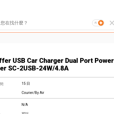
AI
ffer USB Car Charger Dual Port Power
ter SC-2USB-24W/4.8A
15 日
間:
Courier/By Air
N/A
可以