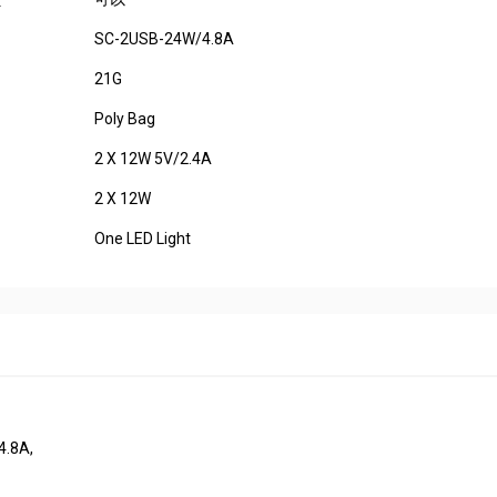
:
SC-2USB-24W/4.8A
21G
Poly Bag
2 X 12W 5V/2.4A
2 X 12W
One LED Light
4.8A,