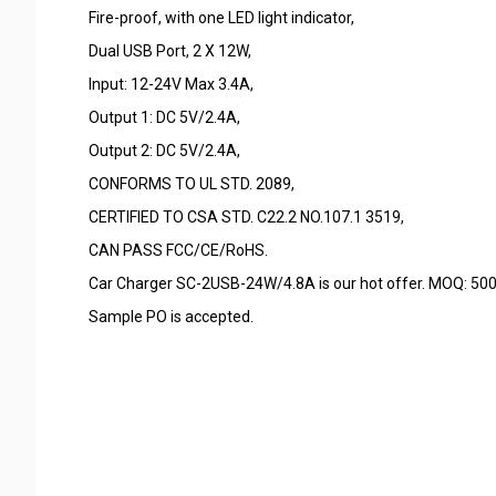
Fire-proof, with one LED light indicator,
Dual USB Port, 2 X 12W,
Input: 12-24V Max 3.4A,
Output 1: DC 5V/2.4A,
Output 2: DC 5V/2.4A,
CONFORMS TO UL STD. 2089,
CERTIFIED TO CSA STD. C22.2 NO.107.1 3519,
CAN PASS FCC/CE/RoHS.
Car Charger SC-2USB-24W/4.8A is our hot offer. MOQ: 50
Sample PO is accepted.