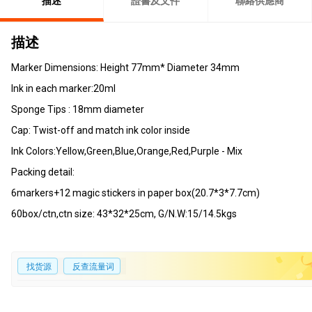
描述
證書及文件
聯絡供應商
描述
Marker Dimensions: Height 77mm* Diameter 34mm
Ink in each marker:20ml
Sponge Tips : 18mm diameter
Cap: Twist-off and match ink color inside
Ink Colors:Yellow,Green,Blue,Orange,Red,Purple - Mix
Packing detail:
6markers+12 magic stickers in paper box(20.7*3*7.7cm)
60box/ctn,ctn size: 43*32*25cm, G/N.W:15/14.5kgs
找货源
反查流量词