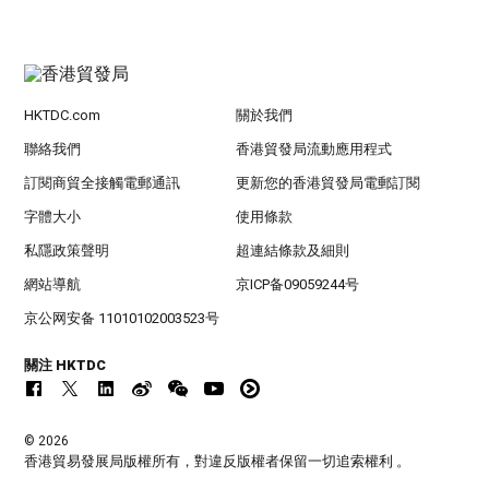
HKTDC.com
關於我們
聯絡我們
香港貿發局流動應用程式
訂閱商貿全接觸電郵通訊
更新您的香港貿發局電郵訂閱
字體大小
使用條款
私隱政策聲明
超連結條款及細則
網站導航
京ICP备09059244号
京公网安备 11010102003523号
關注 HKTDC
© 2026
香港貿易發展局版權所有，對違反版權者保留一切追索權利 。