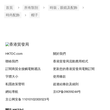
首頁
所有類別
時裝，眼鏡及配飾
時尚配飾
帽子
HKTDC.com
關於我們
聯絡我們
香港貿發局流動應用程式
訂閱商貿全接觸電郵通訊
更新您的香港貿發局電郵訂閱
字體大小
使用條款
私隱政策聲明
超連結條款及細則
網站導航
京ICP备09059244号
京公网安备 11010102003523号
關注 HKTDC