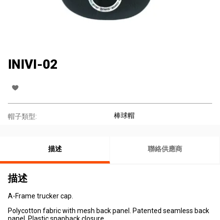
INIVI-02
棒球帽
帽子類型:
描述
聯絡供應商
描述
A-Frame trucker cap.
Polycotton fabric with mesh back panel. Patented seamless back
panel. Plastic snapback closure.