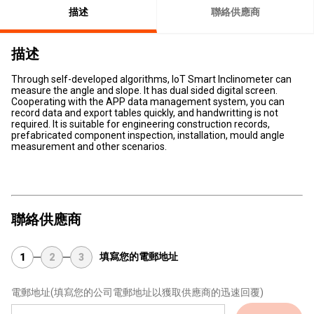
描述
聯絡供應商
描述
Through self-developed algorithms, IoT Smart Inclinometer can
measure the angle and slope. It has dual sided digital screen.
Cooperating with the APP data management system, you can
record data and export tables quickly, and handwritting is not
required. It is suitable for engineering construction records,
prefabricated component inspection, installation, mould angle
measurement and other scenarios.
聯絡供應商
填寫您的電郵地址
1
2
3
電郵地址
(填寫您的公司電郵地址以獲取供應商的迅速回覆)