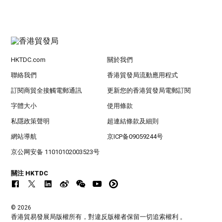
HKTDC.com
關於我們
聯絡我們
香港貿發局流動應用程式
訂閱商貿全接觸電郵通訊
更新您的香港貿發局電郵訂閱
字體大小
使用條款
私隱政策聲明
超連結條款及細則
網站導航
京ICP备09059244号
京公网安备 11010102003523号
關注 HKTDC
© 2026
香港貿易發展局版權所有，對違反版權者保留一切追索權利 。