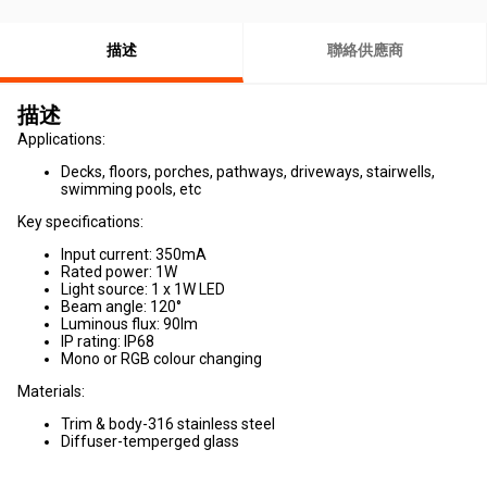
描述
聯絡供應商
描述
Applications:
Decks, floors, porches, pathways, driveways, stairwells,
swimming pools, etc
Key specifications:
Input current: 350mA
Rated power: 1W
Light source: 1 x 1W LED
Beam angle: 120°
Luminous flux: 90lm
IP rating: IP68
Mono or RGB colour changing
Materials:
Trim & body-316 stainless steel
Diffuser-temperged glass