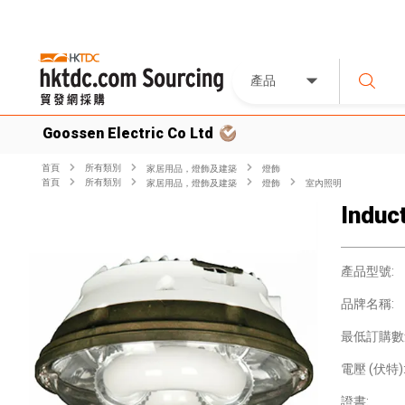
產品
Goossen Electric Co Ltd
首頁
所有類別
家居用品，燈飾及建築
燈飾
首頁
所有類別
家居用品，燈飾及建築
燈飾
室內照明
Induc
產品型號:
品牌名稱:
最低訂購數
電壓 (伏特)
證書: