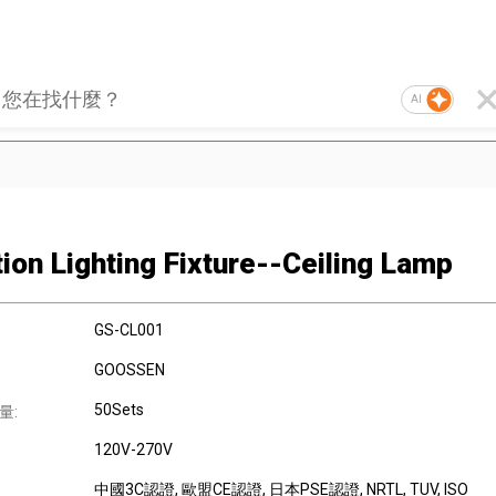
AI
tion Lighting Fixture--Ceiling Lamp
GS-CL001
GOOSSEN
50Sets
量:
120V-270V
:
中國3C認證
, 歐盟CE認證
, 日本PSE認證
, NRTL, TUV, ISO