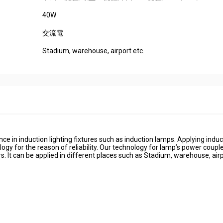
40W
:
交流電
Stadium, warehouse, airport etc.
 in induction lighting fixtures such as induction lamps. Applying induc
ogy for the reason of reliability. Our technology for lamp’s power coupl
mers. It can be applied in different places such as Stadium, warehouse, airp