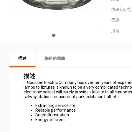
功率 (瓦特)
電源:
用途:
描述
聯絡供應商
描述
Goossen Electric Company has over ten years of experience
lamps to fixtures is known to be a very complicated technol
electronic ballast will surely provide stability to all custo
railway station, amusement park,exhibition hall, etc.
Extra-long service life.
Reliable performance.
Bright illumination.
Energy-efficient.