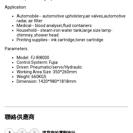
Application:
Automobile-- automotive upholstery,air valves,automotive
radar, air filter.
Medical-- blood analyser,fluid containers.
Household-- steam iron water tank,large size lamp-
chimney, shower head.
Printing supplies-- ink cartridge,toner cartridge.
Parameters:
Model: FJ-IR8000
Control Systerm: Fujia
Driven: Pneumatic/servo/Hydraulic
Working Area Size :350*260mm
Weight :660KGS
Dimension :1420*980*1818mm
聯絡供應商
填寫您的電郵地址
1
2
3