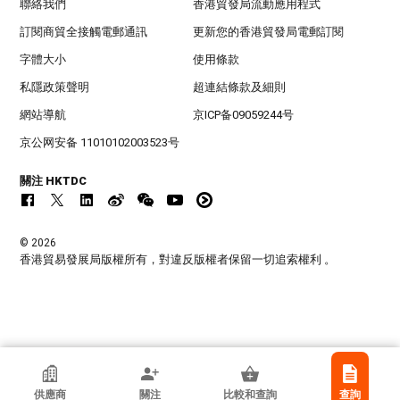
聯絡我們
香港貿發局流動應用程式
訂閱商貿全接觸電郵通訊
更新您的香港貿發局電郵訂閱
字體大小
使用條款
私隱政策聲明
超連結條款及細則
網站導航
京ICP备09059244号
京公网安备 11010102003523号
關注 HKTDC
© 2026
香港貿易發展局版權所有，對違反版權者保留一切追索權利 。
Fujia Machine Equipment Co.,Ltd
供應商
關注
比較和查詢
查詢
中國內地廣東省