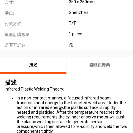
350 x 260mm
尺寸:
Shenzhen
港口:
T/T
付款方式:
1 piece
最低訂購數量:
是
是否可訂造:
描述
聯絡供應商
描述
Infrared Plastic Welding Theory:
In a non-contact manner, a focused infrared beam
transmits heat energy to the targeted weld area,Under the
action of infrared energy,the plastic surface is rapidly
heated and platicied. After the temperature reaches the
welding requirements,the cylinder or servo motor will push
the plastic welding surface to generate certain
pressure,which then allowed to re-solidify and weld the two
components tightly.