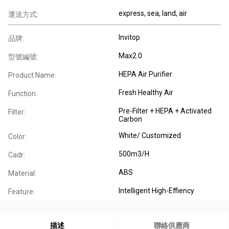
express, sea, land, air
運送方式:
Invitop
品牌:
Max2.0
型號編號:
HEPA Air Purifier
Product Name:
Fresh Healthy Air
Function:
Pre-Filter + HEPA + Activated
Filter:
Carbon
White/ Customized
Color:
500m3/H
Cadr:
ABS
Material:
Intelligent High-Effiency
Feature:
描述
聯絡供應商