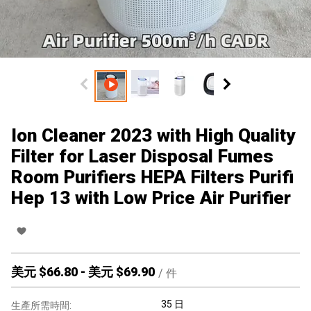
Ion Cleaner 2023 with High Quality
Filter for Laser Disposal Fumes
Room Purifiers HEPA Filters Purifi
Hep 13 with Low Price Air Purifier
美元 $
66.80
-
美元 $
69.90
/
件
35 日
生產所需時間: