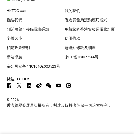
HKTDC.com
關於我們
聯絡我們
香港貿發局流動應用程式
訂閱商貿全接觸電郵通訊
更新您的香港貿發局電郵訂閱
字體大小
使用條款
私隱政策聲明
超連結條款及細則
網站導航
京ICP备09059244号
京公网安备 11010102003523号
關注 HKTDC
© 2026
香港貿易發展局版權所有，對違反版權者保留一切追索權利 。