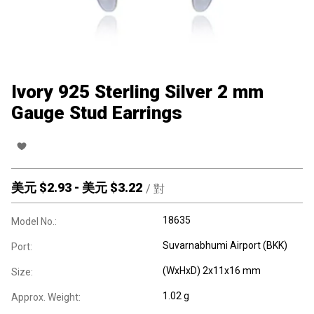
Ivory 925 Sterling Silver 2 mm
Gauge Stud Earrings
美元 $
2.93
-
美元 $
3.22
/
對
18635
Model No.:
Suvarnabhumi Airport (BKK)
Port:
(WxHxD) 2x11x16 mm
Size:
1.02 g
Approx. Weight: