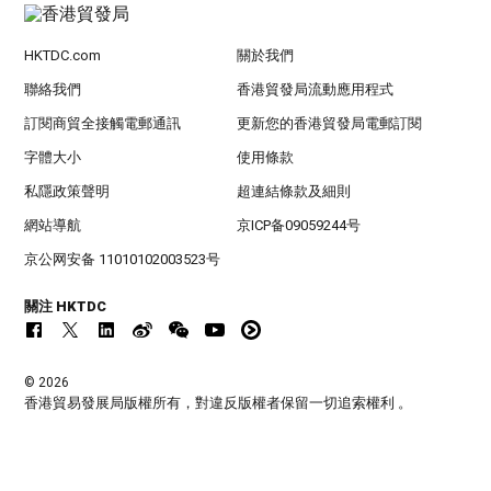
HKTDC.com
關於我們
聯絡我們
香港貿發局流動應用程式
訂閱商貿全接觸電郵通訊
更新您的香港貿發局電郵訂閱
字體大小
使用條款
私隱政策聲明
超連結條款及細則
網站導航
京ICP备09059244号
京公网安备 11010102003523号
關注 HKTDC
© 2026
香港貿易發展局版權所有，對違反版權者保留一切追索權利 。