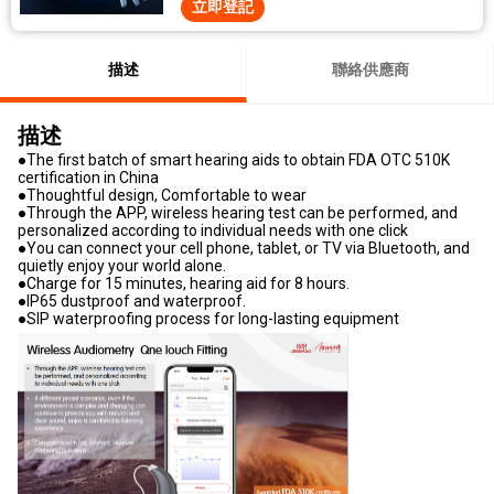
立即登記
描述
聯絡供應商
描述
●The first batch of smart hearing aids to obtain FDA OTC 510K
certification in China
●Thoughtful design, Comfortable to wear
●Through the APP, wireless hearing test can be performed, and
personalized according to individual needs with one click
●You can connect your cell phone, tablet, or TV via Bluetooth, and
quietly enjoy your world alone.
●Charge for 15 minutes, hearing aid for 8 hours.
●IP65 dustproof and waterproof.
●SIP waterproofing process for long-lasting equipment