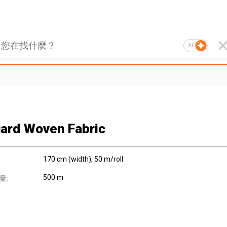
AI
ard Woven Fabric
170 cm (width), 50 m/roll
500 m
量: