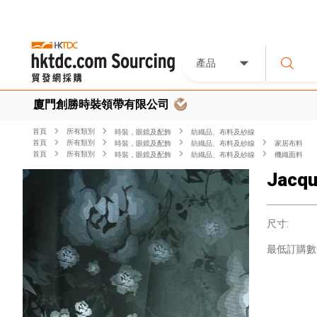
產品
廈門創勝時裝領帶有限公司
首頁
所有類別
時裝，眼鏡及配飾
紡織品、布料及紗線
首頁
所有類別
時裝，眼鏡及配飾
紡織品、布料及紗線
家居布料
首頁
所有類別
時裝，眼鏡及配飾
紡織品、布料及紗線
機織面料
Jacqu
尺寸:
最低訂購數