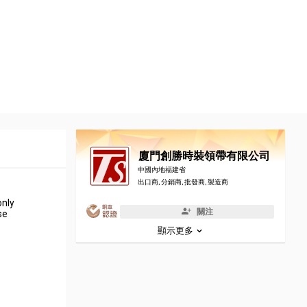
廈門創勝時裝領帶有限公司
中國內地福建省
出口商, 分銷商, 批發商, 製造商
only
關注
se
顯示更多