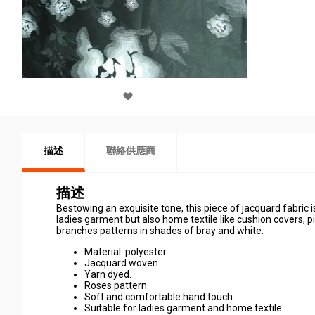
描述
聯絡供應商
描述
Bestowing an exquisite tone, this piece of jacquard fabric 
ladies garment but also home textile like cushion covers, 
branches patterns in shades of bray and white.
Material: polyester.
Jacquard woven.
Yarn dyed.
Roses pattern.
Soft and comfortable hand touch.
Suitable for ladies garment and home textile.